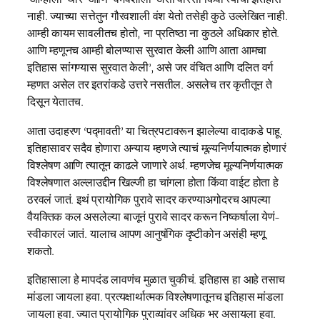
नाही. ज्याच्या सत्तेतुन गौरवशाली वंश येतो तसेही कुठे उल्लेखित नाही.
आम्ही कायम सावलीतच होतो, ना प्रतिष्ठा ना कुठले अधिकार होते.
आणि म्हणूनच आम्ही बोलण्यास सुरवात केली आणि आता आमचा
इतिहास सांगण्यास सुरवात केली’, असे जर वंचित आणि दलित वर्ग
म्हणत असेल तर इतरांकडे उत्तरे नसतील. असलेच तर कृतीतून ते
दिसून येतातच.
आता उदाहरण ‘पद्मावती’ या चित्रपटावरून झालेल्या वादाकडे पाहू.
इतिहासावर सदैव होणारा अन्याय म्हणजे त्याचं मूल्यनिर्णयात्मक होणारं
विश्लेषण आणि त्यातून काढले जाणारे अर्थ. म्हणजेच मूल्यनिर्णयात्मक
विश्लेषणात अल्लाउद्दीन खिल्जी हा चांगला होता किंवा वाईट होता हे
ठरवलं जातं. इथं प्रायोगिक पुरावे सादर करण्याअगोदरच आपल्या
वैयक्तिक कल असलेल्या बाजूनं पुरावे सादर करून निष्कर्षाला येणं-
स्वीकारलं जातं. यालाच आपण आनुषंगिक दृष्टीकोन असंही म्हणू
शकतो.
इतिहासाला हे मापदंड लावणंच मुळात चुकीचं. इतिहास हा आहे तसाच
मांडला जायला हवा. प्रत्यक्षार्थात्मक विश्लेषणातूनच इतिहास मांडला
जायला हवा. ज्यात प्रायोगिक पुराव्यांवर अधिक भर असायला हवा.