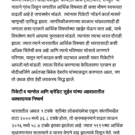
नावाने ग्रंथ लिहून जगातील आर्थिक विषमता ही कशा भीषण स्वरूपात
वाढली आहे हे जगासमोर मांडले. त्यांनतर पिकेटी ‘मॉडर्न कार्ल मार्क्स’
म्हणूनही प्रसिद्ध झाला. जागतिकीकरणाच्या काळात भांडवलशाही ही
जगाला कशा प्रकारे आर्थिक विषमतेच्या खाईत घेऊन जात आहे, याचे
विश्लेषण त्याने आपल्या पुस्तकात मांडले. त्यानंतर त्याचा भारत दौराही
झाला. ज्यात त्याने भारतातील आर्थिक विषमता ही भारतासाठी कशी
अधिक चिंतेची बाब आहे आणि त्याचे भविष्यात सोसावे लागणारे
परिणाम, यातून मार्ग काढत कशी वाटचाल असावी यावर पिकेटीने
आपली मते मांडली. त्याला विरोध करण्याचा केविलवाणा प्रयत्न हा
मोदीधार्जिणे अर्थतज्ज्ञ बिबेक देबरॉय यांच्याकडून करण्यात आला, पण
तो उथळ होता हेही लवकरच सिद्ध झाले.
पिकेटी व चान्सेल आणि क्रेडिट सुईज यांच्या अहवालातील
धक्कादायक निष्कर्ष
भारतातील अव्वल १ टक्के श्रीमंत लोकसंख्येचा एकूण संपत्तीमधील
वाटा २००० मध्ये ३६.८ टक्के होता, तो क्रमाक्रमाने वाढत जाऊन
२०१६ मध्ये ५८.४ टक्के इतका झालेला आहे. ज्यात १९९१च्या आर्थिक
सुधारणानंतर सातत्याने व जास्त वेगाने वाढ झाल्याचे दिसून येते. जसे