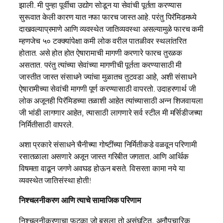
झाली. मी पुन्हा पूर्वीचा उद्योग सोडून या सेवांची पूर्तता करण्यास
सुरूवात केली कारण यात नफा फारच जास्त आहे. परंतु पिरॅमिडमध्ये
दाखवल्याप्रमाणे आणि व्यवस्थेत जातिव्यवस्था असल्यामुळे फारच कमी
म्हणजेच ५० टक्क्यांपेक्षा कमी लोक वरील पातळीवर स्थलांतरित
होतात. असे होत होत ऐषारामाची मागणी करणारे फारच तुरळक
असतात. परंतु त्यांच्या सेवांच्या मागणीची पूर्तता करण्यासाठी मी
जास्तीत जास्त संसाधने ज्यांचा मुळातच तुटवडा आहे, अशी संसाधने
ऐषारामीच्या सेवांची मागणी पूर्ण करण्यासाठी वापरतो. उदाहरणार्थ जी
लोक अजूनही पिरॅमिडच्या तळाशी आहेत त्यांच्यासाठी अन्न शिजवायला
जी भांडी लागणार आहेत, त्यासाठी लागणारे सर्व स्टील मी मर्सिडीजच्या
निर्मितीसाठी वापरले.
अशा प्रकारे संसाधने चैनीच्या गोष्टींच्या निर्मितीकडे वळवून परिणामी
रसातळाला असणारे अजून जास्त गरिबीत जगतात. आणि आर्थिक
विषमता वाढून जगणे अवघड होऊन बसते. विसरता कामा नये या
व्यवस्थेत जातिसंस्था होती!
निश्चलनीकरण आणि त्याचे सामाजिक परिणाम
निश्चलनीकरणाचा फटका जो बसला तो असंघटित, अनौपचारिक