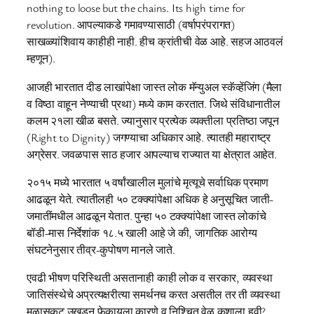
nothing to loose but the chains. Its high time for
revolution. आपल्याकडे गमावण्यासाठी (वर्षापरंपरागत)
साखळ्यांशिवाय काहीही नाही. हीच क्रांतीची वेळ आहे. सहज आठवलं
म्हणून).
आजही भारतात दीड लाखांपेक्षा जास्त लोक मॅन्युअल स्कॅव्हेंजिंग (मैला
व विष्ठा वाहून नेण्याची प्रथा) मध्ये काम करतात. जिथे संविधानातील
कलम २१ला खीळ बसते. ज्यानुसार प्रत्येक व्यक्तीला प्रतिष्ठा जपून
(Right to Dignity) जगण्याचा अधिकार आहे. त्यातही महाराष्ट्र
अग्रेसर. जवळपास साठ हजार आपल्याच राज्यात या क्षेत्रात आहेत.
२०१५ मध्ये भारतात ५ वर्षांखालील मुलांचे मृत्यूचे सर्वाधिक प्रमाण
आढळून येते. त्यातीलही ५० टक्क्यांपेक्षा अधिक हे अनुसूचित जाती-
जमातींमधील आढळून येतात. पुन्हा ५० टक्क्यांपेक्षा जास्त लोकांचे
बॉडी-मास निर्देशांक १८.५ खाली आहे जे की, जागतिक आरोग्य
संघटनेनुसार तीव्र-कुपोषण मानले जाते.
एवढी भीषण परिस्थिती असतानाही काही लोक व सरकार, व्यवस्था
जातिसंस्थेचे अप्रत्यक्षरीत्या समर्थनच करत असतील तर ती व्यवस्था
मुळासकट उखडून फेकायला कारणे व निश्चित वेळ कशाला हवी?