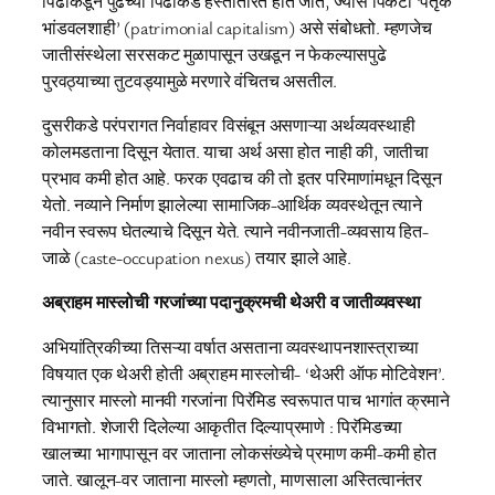
पिढीकडून पुढच्या पिढीकडे हस्तांतरित होत जाते, ज्यास पिकेटी ‘पैतृक
भांडवलशाही’ (patrimonial capitalism) असे संबोधतो. म्हणजेच
जातीसंस्थेला सरसकट मुळापासून उखडून न फेकल्यासपुढे
पुरवठ्याच्या तुटवड्यामुळे मरणारे वंचितच असतील.
दुसरीकडे परंपरागत निर्वाहावर विसंबून असणाऱ्या अर्थव्यवस्थाही
कोलमडताना दिसून येतात. याचा अर्थ असा होत नाही की, जातीचा
प्रभाव कमी होत आहे. फरक एवढाच की तो इतर परिमाणांमधून दिसून
येतो. नव्याने निर्माण झालेल्या सामाजिक-आर्थिक व्यवस्थेतून त्याने
नवीन स्वरूप घेतल्याचे दिसून येते. त्याने नवीनजाती-व्यवसाय हित-
जाळे (caste-occupation nexus) तयार झाले आहे.
अब्राहम मास्लोची गरजांच्या पदानुक्रमची थेअरी व जातीव्यवस्था
अभियांत्रिकीच्या तिसऱ्या वर्षात असताना व्यवस्थापनशास्त्राच्या
विषयात एक थेअरी होती अब्राहम मास्लोची- ‘थेअरी ऑफ मोटिवेशन’.
त्यानुसार मास्लो मानवी गरजांना पिरॅमिड स्वरूपात पाच भागांत क्रमाने
विभागतो. शेजारी दिलेल्या आकृतीत दिल्याप्रमाणे : पिरॅमिडच्या
खालच्या भागापासून वर जाताना लोकसंख्येचे प्रमाण कमी-कमी होत
जाते. खालून-वर जाताना मास्लो म्हणतो, माणसाला अस्तित्वानंतर