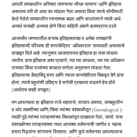
आपली समकालीन अस्मिता जपण्याचा भोंगळ प्रयत्न? आणि इतिहास
असलाच तरी तो असा का मांडला गेला असावा किंवा त्याचे सोयीसाठी
केले गेलेले समकालीन रचनात्मक बदल आणि कालांतराने त्याचे अर्थ-
अन्वर्थ याचाही अभ्यास होणे किंवा माहिती असणे क्रमप्राप्त ठरते.
आजपर्यंत जगभरातील बऱ्याच इतिहासतज्ज्ञ व अनेक तत्त्वज्ञांनी
इतिहासाची परिभाषा ही सत्ताकेंद्रित ‘अधिकारात’ सामावली असल्याचे
दाखवून दिले आहे. त्यानुसार आजतागायत इतिहास हा तसा मांडला
जातोय. हाच इतिहास अशा प्रकारे, त्या त्या काळात, त्या त्या अधिकार
राज्यात किंवा राजांच्या काळात सत्तेला अनुसरून मांडला गेला.
इतिहासाचा केंद्रबिंदू सत्ता आणि त्याला कायदेशीरता मिळवून देणे हाच
होता. त्याचे बहुतांशी उद्दिष्ट्य हे सत्तेची प्रखरता वाढवणे हेच होते
(अर्थातच काही वगळून).
मग आपल्याला हा इतिहास राजे-महाराजे, सरदार-उमराव, उच्चकुलीन
व थोर व्यक्तींच्या आणि/किंवा त्यांच्या वंशावळीतून (Genealogical )-
त्याही पुढे त्यांच्या पराक्रमांच्या मिथकांतून दाखवला गेला, जातो. याच
वंशावळीच्या पराक्रमाच्या गाथा आजच्या वर्तमानाची जाणीव व महत्त्व
हयात पिढ्यांना सांगताना दिसतात. आणि कुठे वर्तमानात आपल्यालाच