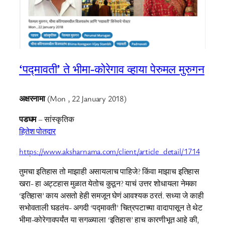
‘पद्मावती’ ते भीमा-कोरेगाव व्हाया पेरुमल मुरुगन
अक्षरनामा
(Mon , 22 January 2018)
पडघम
– सांस्कृतिक
हितेश पोतदार
https://www.aksharnama.com/client/article_detail/1714
तुमचा इतिहास तो माझाही असायलाच पाहिजे? किंवा माझाच इतिहास
खरा- हा अट्टहास मुळात येतोच कुठून? याचं उत्तर शोधायला नेमका
‘इतिहास’ काय असतो हेही समजून घेणं आवश्यक ठरतं. सध्या जे काही
सभोवताली घडतंय- अगदी ‘पद्मावती’ चित्रपटाच्या वादापासून ते थेट
भीमा-कोरेगावपर्यंत या सगळ्याला ‘इतिहास’ हाच कारणीभूत आहे की,