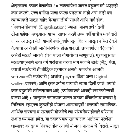
क्षेत्रालाच. ज्यात देशातील ८० टक्क्यांपेक्षा जास्त बहुजन वर्ग अजूनही
काम करतो. उच्च वर्गाला याचा फरक पडलाच नाही असे नाही पण
त्यांच्याकडे यातून बाहेर येण्यासाठीची साधने आणि मार्ग होते.
‘निश्चलनीकरण’ (Digitilisation) ज्याला आपण इथे ‘द्विजी’
टीलायझेशन म्हणूयात- याच्या साधनांवरही उच्च वर्गीयांचीच मक्तेदारी
जास्त आढळून येते. यामागे वर्षानुवर्षांपासून शिक्षणापासून वंचित ठेवले
गेल्याचा आरोपही जातीसंस्थेवर होऊ शकतो. उच्चवर्गाला ‘द्विज’वर्ग
असेही म्हटले जायचे. (पण याला योगायोगच म्हणूयात). पुरुषसूक्तात
म्हटल्याप्रमाणे उच्च वर्ग शरीराचा वरचा भाग म्हणजे डोके (मेंदू) येतो,
ज्याची मक्तेदारी ही बौद्धिक श्रमावर असते. म्हणजेच आजची
softwareची मक्तेदारी (‘अर्थात’ paytm किंवा अन्य Digital
wallets वापरणे) आणि इतर वर्गांना पायाची उपमा दिली जाते; ज्यांचे
काम बहुतांशी शरीरश्रमात आहे (ज्यांच्याकडे आजही स्मार्टफोन्सची
वानवा आहे.). यानुसार सगळ्यात जास्त फटका वंचितांनाच बसावा हे
निश्चित. म्हणूनच कुठलीही योजना आणण्यापूर्वी भारताची सामाजिक-
आर्थिक संरचना व सरकारी योजनेचे त्या संरचनेवर होणारे परिणाम
लक्षात घ्यायला हवेत, या स्वातंत्र्यापासून चालत आलेल्या प्रथेला
धाब्यावर बसवूनच निश्चलनीकरणाची योजना आणल्याचे दिसते. यातून