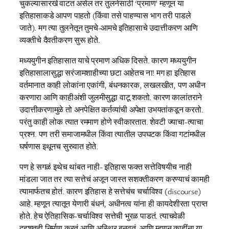
चुकल्यासारखे वाटत असेल तर तुलनेसाठी ‘प्रमाण’ म्हणून या
इतिहासाकडे आपण पाहतो (किंवा तसे पाहण्यास भाग तरी पाडले
जाते). मग त्या तुलनेतून तुमचे-आमचे इतिहासाचे उदात्तीकरण आणि
व्यक्तीचे दैवतीकरण सुरू होते.
मध्ययुगीन इतिहासात याचे प्रमाण अधिक दिसते. कारण मध्ययुगीन
इतिहासालासुद्धा सरंजामशाहीच्या छटा आहेतच ना! मग हा इतिहास
वर्तमानात काही लोकांना एकांगी, बंधनकारक, लखलखीत, पण अधीन
करणारा आणि काहीअंशी जुलमीसुद्धा वाटू शकतो. कारण कालांतराने
उदात्तीकरणामुळे तो अनपेक्षित कर्तव्यांची अपेक्षा उभयतांकडून करतो.
परंतु काही लोक त्यात रममाण होणे स्वीकारतात. शेवटी ज्याचा-त्याचा
प्रश्न. पण तरी समाजामधील किंवा त्यातील उपघटक किंवा गटांमधील
घर्षणास इथूनच सुरुवात होते.
पण हे सगळं इथेच थांबत नाही- इतिहास फक्त सत्तेविषयीच नाही
मांडला जात तर त्या सत्तेचं अजून जास्त सशक्तीकरण करण्याचं कामही
त्यामार्फतच होतं. कारण इतिहास हे सत्तेचंच चर्चाविश्व (discourse)
आहे. म्हणून त्यातून येणारी बंधनं, अधीनत्व यांना ही कायदेशीरता प्राप्त
होते. हेच ऐतिहासिक-चर्चाविश्व सत्तेची भुरळ पाडतं. त्याचवेळी
दहशतही निर्माण करतं आणि अस्थिर बनवतं. आणि म्हणून काहींना या