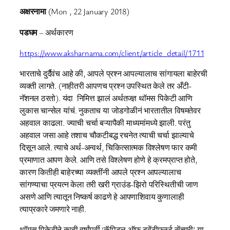
अक्षरनामा
(Mon , 22 January 2018)
पडघम
– अर्थकारण
https://www.aksharnama.com/client/article_detail/1711
भारताचे दुर्दैवंच आहे की, आपले प्रश्न आपल्यालाच सांगायला बाहेरची
व्यक्ती लागते. (नाहीतरी आपणच प्रश्न उपस्थित केले तर अँटी-
नॅशनल ठरतो). यंदा निमित्त झालं अर्थतज्ज्ञ थॉमस पिकेटी आणि
लुकास चान्सेल यांचं. नुकताच या जोडगोळीनं भारतातील विषमतेवर
अहवाल काढला. ज्याची चर्चा बऱ्यापैकी माध्यमांमध्ये झाली. परंतु
अहवाल जसा आहे तशाच चौकटीबद्ध रचनेत त्याची चर्चा झाल्याचे
दिसून आले. त्याचे अर्थ-अन्वर्थ, चिकित्सात्मक विश्लेषण फार कमी
प्रमाणात आपण केले. आणि तसे विश्लेषण होणे हे क्रमप्राप्त होते,
कारण कितीही बाहेरच्या व्यक्तींनी आपले प्रश्न आपल्यालाच
सांगण्याचा प्रयत्न केला तरी खरी ग्राउंड-झिरो परिस्थितीची जाण
असणे आणि त्यातून निष्कर्ष काढणे हे आपणाशिवाय कुणालाही
त्याप्रकारे जमणारे नाही.
थॉमस पिकेटीने काही वर्षांपूर्वी ‘कॅपिटल ऑफ ट्वेंटीफर्स्ट सेंच्युरी’ या