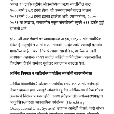
अव्वल १० टक्के श्रीमंत लोकसंख्येचा एकूण संपत्तीतील वाटा
२०००मध्ये ६५.९ टक्के होता, तो क्रमाक्रमाने वाढत जाऊन
२०१६मध्ये ८०.७ टक्के इतका झालेला आहे. त्याचबरोबर, २०००–
२०१६ या काळात, भारतातील एकूण संपत्तीमध्ये सुमारे १६६ टक्के वृद्धी
झालेली आहे.
ही सगळी आकडेवारी तर धक्कादायक आहेच, मात्र यातील सर्वाधिक
वंचित हे अनुसूचित जाती व जमातीमधील आहेत आणि त्यातही ग्रामीण
भागातील आहेत, असा निष्कर्ष आपण सामाजिक, आर्थिक व जाती
जनगणना अहवाल-२०११ यातील माहिती व पिकेटीच्या अहवालातील
विश्लेषण दोघांचे समांतर गुणोत्तर लावल्यास काढता येतो.
आर्थिक विषमता व जातिसंस्था यांतील संबंधांची कारणमीमांसा
आर्थिक विषमतेविषयी बोलताना आर्थिक वर्गासकट जातीसंस्थेचाही
विचार व्हायला हवा. ज्यामुळे लोकांचे बहुविध आर्थिक-सामाजिक शोषण
ठळकपणे दिसण्यास मदत होते. कारण इतिहासातील वर्णव्यवस्थेमधूनच
आनुवंशिक/वारसा व्यावसायिक वर्गसंस्था (Hereditary
Occupational Class System) उदयास आलेली दिसते. जसे चांभार