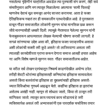
नसलेल्या गृहिणीनं यात्रेतील आवडेल त्या पुरुषाशी संग करणं, तेही सर्व
संमतीनुसार आणि मग त्यातून मिळालेल्या अपत्यास ‘सामी पिल्लई’
म्हणजेच देवाचं मूल समजून आनंद साजरा करायचा. आता हे फक्त
ऐतिहसिकच नव्हतं तर ही समकालीन प्रथादेखील आहे. हे पुस्तकात
वाचून गौंडर समाजातील लोकांनी मुरुगन यांचा मानसिक छळ करून
जीवे मारण्याचीही धमकी दिली. त्यामुळे नैराश्यात गेलेल्या मुरुगन यांनी
फेसबुकवरून आपल्यातला लेखक मेल्याची घोषणा करावी लागली. हे
सगळं सांगण्याचा उद्देश असा की, इतिहास फक्त पराक्रमीच असावा
अशी लोकांची सक्ती तरी कुठे असते? तो लाजिरवाणा असला तरी
त्यालाही कायदेशीरता प्राप्त करून देणारा समाज आजही हयात आहेच
ना! आणि विशेष म्हणजे मुरुगन स्वतः गौंडर समाजातीलच आहेत.
या वरील सर्व लेखन प्रपंचातून निष्कर्ष काढणंदेखील अयोग्य ठरेल.
तरीही शेवटी थोरांच्या इतिहासतही कनिष्ठांचा इतिहास सामावलेला
असतो किंवा बलवंतांचा इतिहास हा दुबळ्यांचाही इतिहास असतो-
ज्यात विविधतेचा गुणधर्म आढळून येतो. काहींचा इतिहास हा इतरांचा
असेलच असंही नाही. म्हणून तो शोधला जातो, किंवा तो ठासून तरी
सांगितला जातो. त्यातून काय घ्यायचं काय सोडायचं हे जरी
व्यक्तिसापेक्ष असलं तरी अभ्यासकांनी एक पारदर्शक चर्चाविश्व तयार