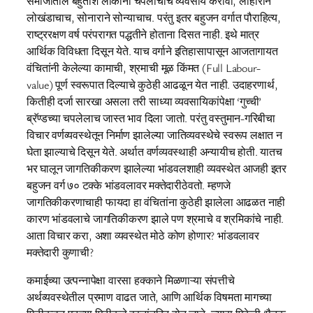
समाजातील बहुतांश लोकांनी चपलांचाच व्यवसाय करावा, लोहाराने
लोखंडाचाच, सोनाराने सोन्याचाच. परंतु इतर बहुजन वर्गात पौराहित्य,
राष्ट्ररक्षण वर्ष परंपरागत पद्धतीने होताना दिसत नाही. इथे मात्र
आर्थिक विविधता दिसून येते. याच वर्गाने इतिहासापासून आजतागायत
वंचितांनी केलेल्या कामाची, श्रमाची मूळ किंमत (Full Labour-
value) पूर्ण स्वरूपात दिल्याचे कुठेही आढळून येत नाही. उदाहरणार्थ,
कितीही दर्जा सारखा असला तरी साध्या व्यवसायिकांपेक्षा ‘गुच्ची’
ब्रॅण्डच्या चपलेलाच जास्त भाव दिला जातो. परंतु वस्तुमान-गरिबीचा
विचार वर्णव्यवस्थेतून निर्माण झालेल्या जातिव्यवस्थेचे स्वरूप लक्षात न
घेता झाल्याचे दिसून येते. अर्थात वर्णव्यवस्थाही अन्यायीच होती. यातच
भर घालून जागतिकीकरण झालेल्या भांडवलशाही व्यवस्थेत आजही इतर
बहुजन वर्ग ७० टक्के भांडवलावर मक्तेदारीठेवतो. म्हणजे
जागतिकीकरणाचाही फायदा हा वंचितांना कुठेही झालेला आढळत नाही
कारण भांडवलाचे जागतिकीकरण झाले पण श्रमाचे व श्रमिकांचे नाही.
आता विचार करा, अशा व्यवस्थेत मोठे कोण होणार? भांडवलावर
मक्तेदारी कुणाची?
कमाईच्या उत्पन्नापेक्षा वारसा हक्काने मिळणाऱ्या संपत्तीचे
अर्थव्यवस्थेतील प्रमाण वाढत जाते, आणि आर्थिक विषमता मागच्या