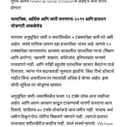
तुमचे-आमचे financial-social inclusionचे उद्दिष्ट्य कसे साध्य
होणार?
सामाजिक, आर्थिक आणि जाती जनगणना-२०११ आणि हादरून
सोडणारी आकडेमोड
भारतात अनुसूचित जाती व जमातींमधील ५ टक्क्यांपेक्षा कमी घरे अशी
आहेत, ज्यांचे मासिक उत्पन्न दहा हजारांपेक्षा जास्त आहे. म्हणजे ९५
टक्क्यांपेक्षा जास्तघरांना आजच्या काळातील प्राथमिक गरजा (शिक्षण
आणि आरोग्य) ‘खासगी’ शाळांत, कॉलेजांत, इस्पितळांत भागवणे
परवडणारे नाही. आणि तरीही बहुतांश प्राथमिक उपचार केंद्रांना ताळे
दिसतात, ज्यांना गंज चढायलाही सुरुवात झालीये. किंवा तिथे डॉक्टर्स
नाहीत किंवा असतीलच तर त्यातलेही अधिक हे बोगस आहेत. इतर
सोयी-सुविधा तर सोडूनच द्याव्यात.
अनुसूचित जाती-जमातींमधील फक्त १३ टक्के लोक आज पदवीधर
आहेत. आणि आपण आरक्षण काढून टाकण्याची मागणी करताना आज
दिसतो. यातीलच ७० टक्के लोकांकडे आज जमीन नाही. याचाच अर्थ
जमीन विकून पोरा-पोरींना शिकवणे जमणारे नाही. (म्हणजे दावावर
लावायला शरीराखेरीज काहीच नाही. कार्ल मार्क्स म्हणतो- We have