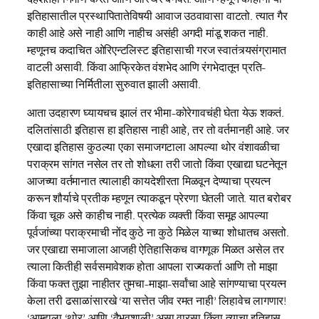
इतिहासातील प्रस्थापितातेविषयी आवाज उठवावासा वाटतो. त्यात गैर
काही आहे असे नाही आणि नाहीच असंही अगदी मांडू शकत नाही.
म्हणूनच कदाचित ओरिएन्टलिस्ट इतिहासाची गरज स्वातंत्र्यसंग्रामात
वाटली असावी. किंवा आफ्रिकेत वंशभेद आणि रंगभेदातून प्रति-
इतिहासाच्या निर्मितीला सुरुवात झाली असावी.
आता उदहारण घ्यायचच झालं तर भीमा-कोरेगावचंही घेता येऊ शकतं.
दलितांसाठी इतिहास हा इतिहास नाही आहे, तर तो वर्तमानही आहे. जर
एखादा इतिहास कुठल्या एका समाजगटाला आपल्या थोर वंशावळीचा
पराक्रम सांगत नसेल तर तो शोधला तरी जातो किंवा एखाद्या घटनेतून
आजच्या वर्तमानात त्यालाही कायदेशीरता मिळवून देण्याचा प्रयत्न
करून शौर्याचे प्रतीक म्हणून त्याकडून प्रेरणा घेतली जाते. यात बरोबर
किंवा चूक असे काहीच नाही. प्रत्येक व्यक्ती किंवा समूह आपल्या
पूर्वजांच्या पराक्रमाची नोंद कुठे ना कुठे मिळेल याच्या शोधातच असतो.
जर एखाद्या समाजाला आजही ऐतिहासिकच वागणूक मिळत असेल तर
त्याला कितीही सर्वसमावेशक होता आपला राज्यकर्ता आणि तो माझा
किंवा फक्त तुझा नाहीतर तुमचा-माझा-सर्वांचा आहे सांगण्याचा प्रयत्न
केला तरी ढसाळांसारखे ‘या सत्तेत जीव रमत नाही’ लिहावेच लागणार!
‘आम्हाला ‘थोर’ आणि ‘वैभवशाली’ असा वारसा किंवा त्याचा इतिहास