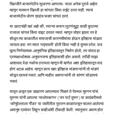
खिल्जीने बाजारपेठीय सुधारणा आणल्या- याला अनेक पुरावे आहेत.
म्हणून यावरून खिल्जी हा चांगला किंवा वाईट ठरत नाही. त्याचं
बाजारपेठीय धोरण एवढंच फक्त चांगलं ठरतं.
या उलटचंही खरं आहे की, स्वाऱ्या करून लुटणंसुद्धा काही कुठल्या
राजाला चांगलं किंवा वाइट ठरवत नसतं. म्हणून जोहर झाला तर हे
शोधून त्या काळातील समाजाची कारणमीमांसा होऊन इतिहास मांडला
जायला हवा. मग त्यात ‘पद्मावती’ होती किंवा नाही हे दुय्यम ठरेल. वाद
मूल्य निर्णयात्मक-आनुषंगिक इतिहासातून निर्माण होतो, तर संवाद हा
प्रत्यक्षार्थात्मक-अनुमानजन्य इतिहासाशी होत असतो. तरीही माझा
आशावाद वेडा नकोच ठरायला म्हणून मी म्हणेल अशा इतिहासातून वाद
होणं अटळ आहेच. म्हणून काय खरा इतिहास मांडणाऱ्यांनी तो मांडणं
सोडून द्यायचं नसतं. आणि माहीत असणाऱ्यांनी तो सांगणं सोडायचं
नसतं.
यातून अजून एक उदहारण आपल्याला मिळतं ते पेरुमल मुरुगन यांचं.
मुरुगन यांनी आपल्या ‘माथोरुबागन’ (‘वन पार्ट वुमन’) या कादंबरीमध्ये
‘कोंगुवेल्लाला गौंडर’ या जातीतील पुरातन काळापासून चालत आलेल्या
अमानुष प्रथेवर लिहून काहीअंशी टीकाही केली. ज्यानुसार अपत्य होत