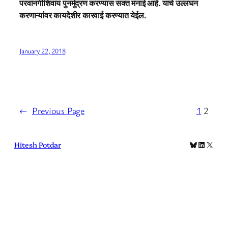
परवानगीशिवाय पुनर्मुद्रण करण्यास सक्त मनाई आहे. याचे उल्लंघन
करणाऱ्यांवर कायदेशीर कारवाई करण्यात येईल.
January 22, 2018
←
Previous Page
1
2
Bluesky
LinkedIn
X
Hitesh Potdar